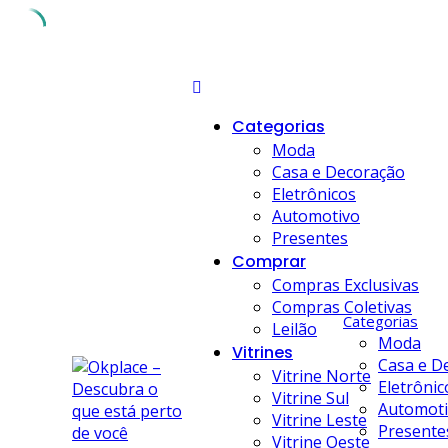
Skip
to
content
Categorias
Moda
Casa e Decoração
Eletrônicos
Automotivo
Presentes
Comprar
Compras Exclusivas
Compras Coletivas
Categorias
Leilão
Moda
Vitrines
Casa e D
Vitrine Norte
Eletrônic
Vitrine Sul
Automot
Vitrine Leste
Presente
Vitrine Oeste