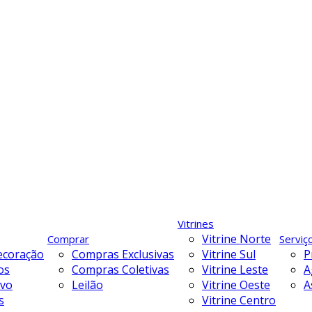
Vitrines
Vitrine Norte
Comprar
Serviç
ecoração
Compras Exclusivas
Vitrine Sul
P
os
Compras Coletivas
Vitrine Leste
A
ivo
Leilão
Vitrine Oeste
A
s
Vitrine Centro