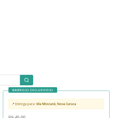
BAIRRO(S) EXCLUSIVO(S)
📍 Entrega para:
Vila Nhocuné, Nova Curuca
R$ 45,90