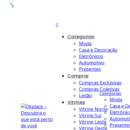
Skip
to
content
Categorias
Moda
Casa e Decoração
Eletrônicos
Automotivo
Presentes
Comprar
Compras Exclusivas
Compras Coletivas
Categorias
Leilão
Moda
Vitrines
Casa e D
Vitrine Norte
Eletrônic
Vitrine Sul
Automot
Vitrine Leste
Presente
Vitrine Oeste