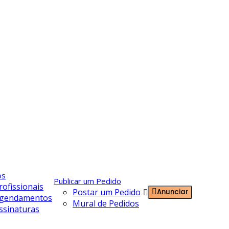
os
Publicar um Pedido
rofissionais
Postar um Pedido
Anunciar
Entrar
gendamentos
Mural de Pedidos
ssinaturas