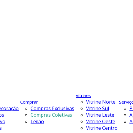
Vitrines
Vitrine Norte
Comprar
Serviç
ecoração
Compras Exclusivas
Vitrine Sul
P
os
Compras Coletivas
Vitrine Leste
A
ivo
Leilão
Vitrine Oeste
A
s
Vitrine Centro