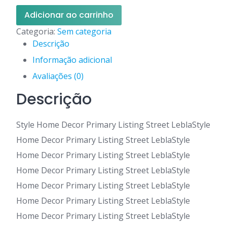
Style
original
atual
Adicionar ao carrinho
Home
era:
é:
Categoria:
Sem categoria
Decor
R$ 45,90.
R$ 18,60.
Descrição
Primary
Listing
Informação adicional
Street
Avaliações (0)
Lebla
Descrição
quantidade
Style Home Decor Primary Listing Street LeblaStyle
Home Decor Primary Listing Street LeblaStyle
Home Decor Primary Listing Street LeblaStyle
Home Decor Primary Listing Street LeblaStyle
Home Decor Primary Listing Street LeblaStyle
Home Decor Primary Listing Street LeblaStyle
Home Decor Primary Listing Street LeblaStyle