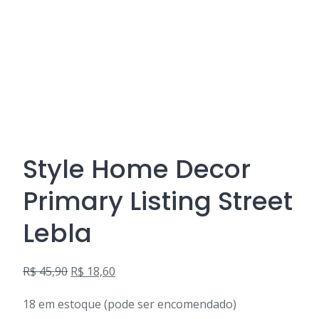
Style Home Decor
Primary Listing Street
Lebla
R$
45,90
R$
18,60
O
O
18 em estoque (pode ser encomendado)
preço
preço