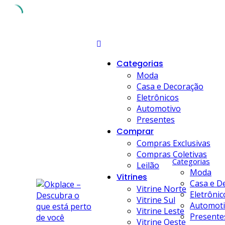
Skip
to
content
Categorias
Moda
Casa e Decoração
Eletrônicos
Automotivo
Presentes
Comprar
Compras Exclusivas
Compras Coletivas
Categorias
Leilão
Moda
Vitrines
Casa e D
Vitrine Norte
Eletrônic
Vitrine Sul
Automot
Vitrine Leste
Presente
Vitrine Oeste