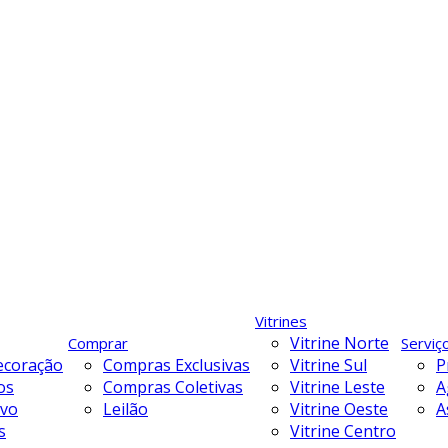
Vitrines
Vitrine Norte
Comprar
Serviç
ecoração
Compras Exclusivas
Vitrine Sul
P
os
Compras Coletivas
Vitrine Leste
A
ivo
Leilão
Vitrine Oeste
A
s
Vitrine Centro