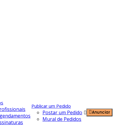
os
Publicar um Pedido
rofissionais
Postar um Pedido
Anunciar
Entrar
gendamentos
Mural de Pedidos
ssinaturas