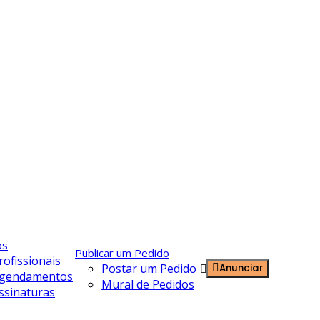
os
Publicar um Pedido
rofissionais
Postar um Pedido
Anunciar
Entrar
gendamentos
Mural de Pedidos
ssinaturas