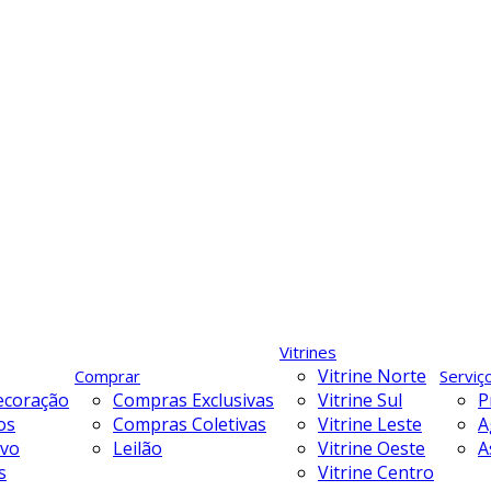
Vitrines
Vitrine Norte
Comprar
Serviç
ecoração
Compras Exclusivas
Vitrine Sul
P
os
Compras Coletivas
Vitrine Leste
A
ivo
Leilão
Vitrine Oeste
A
s
Vitrine Centro