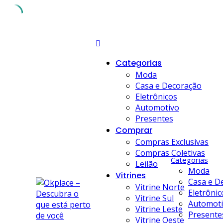
Skip
to
content
Categorias
Moda
Casa e Decoração
Eletrônicos
Automotivo
Presentes
Comprar
Compras Exclusivas
Compras Coletivas
Categorias
Leilão
Moda
Vitrines
Casa e D
Vitrine Norte
Eletrônic
Vitrine Sul
Automot
Vitrine Leste
Presente
Vitrine Oeste